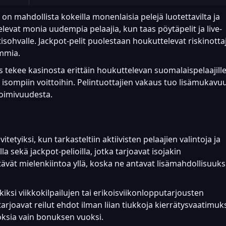
on mahdollista kokeilla monenlaisia pelejä luotettavilta ja
elevat monia uudempia pelaajia, kun taas pöytäpelit ja live-
ohvalle. Jackpot-pelit puolestaan houkuttelevat riskinottaj
ummia.
ekee kasinosta erittäin houkuttelevan suomalaispelaajille
 isompiin voittoihin. Pelintuottajien vakaus tuo lisämukavu
 toimivuudesta.
tetyiksi, kun tarkasteltiin aktiivisten pelaajien valintoja ja
la sekä jackpot-pelioilla, jotka tarjoavat isojakin
tävät mielenkiintoa yllä, koska ne antavat lisämahdollisuuks
iksi viikkokilpailujen tai erikoisviikonlopputarjousten
rjoavat reilut ehdot ilman liian tiukkoja kierrätysvaatimuks
anoksia vain bonuksen vuoksi.