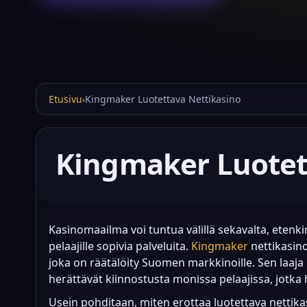
Etusivu
Kingmaker Luotettava Nettikasino
›
Kingmaker Luotet
Kasinomaailma voi tuntua välillä sekavalta, etenkin
pelaajille sopivia palveluita.
Kingmaker
nettikasin
joka on räätälöity Suomen markkinoille. Sen laaja 
herättävät kiinnostusta monissa pelaajissa, jotka ha
Usein pohditaan, miten erottaa luotettava nettika