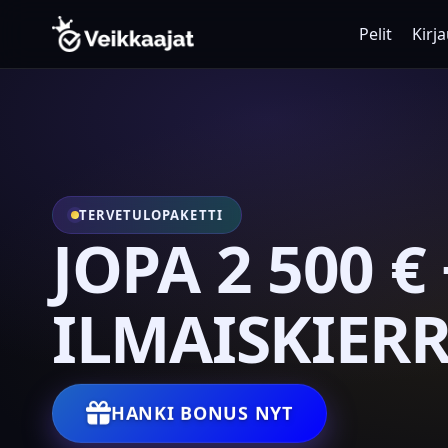
Pelit
Kirj
TERVETULOPAKETTI
JOPA 2 500 € 
ILMAISKIER
HANKI BONUS NYT