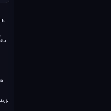
ia,
,
utta
ia
ia, ja