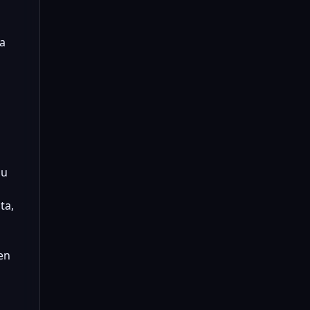
ja
uu
ta,
nen