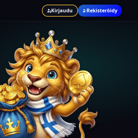
Kirjaudu
Rekisteröidy