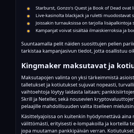
Starburst, Gonzo’s Quest ja Book of Dead ovat l
Live-kasinolta blackjack ja ruletti muodostavat
Joissakin turnauksissa on tarjolla lisäpalkintoja s
Kampanjat voivat sisältää ilmaiskierroksia ja bon
Suuntaamalla pelit näiden suosittujen pelien pari
tarkistaa kampanjasivun tiedot, jotta osallistuu oik
Kingmaker maksutavat ja koti
Maksutapojen valinta on yksi tärkeimmistä asioista
talletukset ja kotiutukset sujuvat nopeasti, turvall
vaihtoehtoja löytyy laidasta laitaan; pankkisiirtoj
Skrill ja Neteller, sekä nousevien kryptovaluuttoje
pelaajille mahdollisuuden valita itselleen mieluis
Käsittelyajoissa on kuitenkin hyödynnettävä aina malt
välittömästi, erityisesti e-lompakoilla ja korteill
jopa muutaman pankkipäivän verran. Kotiutukset