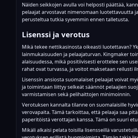
Näiden seikkojen avulla voi helposti päättää, ka
pelaajat arvostavat nimenomaan luotettavuutta ja s
perusteltua tutkia syvemmin ennen talletusta.
Lisenssi ja verotus
Mikä tekee nettikasinosta oikeasti luotettavan? Yks
lainmukaisuuden ja pelaajaturvan. Kingmaker toim
alaisuudessa, mikä positiivisesti erottelee sen use
rahat ovat turvassa, ja voitot maksetaan reilusti 
Lisenssin ansiosta suomalaiset pelaajat voivat myö
ja toimintaan liittyy selkeät säännöt pelaajien suo
varmistamisen sekä pelihaittojen minimoinnin.
Verotuksen kannalta tilanne on suomalaisille hyvin
verovapaita. Tämä tarkoittaa, että pelaaja saa pitää
paperitöistä verottajan kanssa. Tämä on suuri etu
Mikäli alkaisi pelata toisilla lisensseillä varustetui
verotuksen erillistä huomioimista. Tämän takia lisen