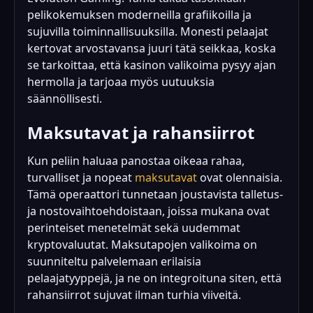
pelikokemuksen moderneilla grafiikoilla ja
sujuvilla toiminnallisuuksilla. Monesti pelaajat
kertovat arvostavansa juuri tätä seikkaa, koska
se tarkoittaa, että kasinon valikoima pysyy ajan
hermolla ja tarjoaa myös uutuuksia
säännöllisesti.
Maksutavat ja rahansiirrot
Kun peliin haluaa panostaa oikeaa rahaa,
turvalliset ja nopeat
maksutavat
ovat olennaisia.
Tämä operaattori tunnetaan joustavista talletus-
ja nostovaihtoehdoistaan, joissa mukana ovat
perinteiset menetelmät sekä uudemmat
kryptovaluutat. Maksutapojen valikoima on
suunniteltu palvelemaan erilaisia
pelaajatyyppejä, ja ne on integroituna siten, että
rahansiirrot sujuvat ilman turhia viiveitä.