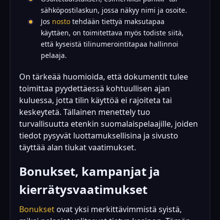
sähköpostilaskun, jossa näkyy nimi ja osoite.
Jos
nosto
tehdään tiettyä maksutapaa
käyttäen, on toimitettava myös todiste siitä,
että kyseistä tilinumerointitapaa hallinnoi
pelaaja.
On tärkeää huomioida, että dokumentit tulee
toimittaa pyydettäessä kohtuullisen ajan
kuluessa, jotta tilin käyttöä ei rajoiteta tai
keskeytetä. Tällainen menettely tuo
turvallisuutta etenkin suomalaispelaajille, joiden
tiedot pysyvät luottamuksellisina ja sivusto
täyttää alan tiukat vaatimukset.
Bonukset, kampanjat ja
kierrätysvaatimukset
Bonukset
ovat yksi merkittävimmistä syistä,