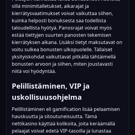
sillä minimitalletukset, aikarajat ja
kierrätysvaatimukset voivat vaikuttaa siihen,
kuinka helposti bonuksesta saa todellista
taloudellista hyötyä. Panosrajat voivat myös
estää tiettyjen suurten panosten tekemisen
kierrätyksen aikana. Lisäksi tietyt maksutavat on
voitu sulkea bonusten ulkopuolelle. Tällaiset
yksityiskohdat vaikuttavat pitkällä tähtäimellä
bonusten arvoon ja siihen, miten joustavasti
niitä voi hyödyntää.
Pelillistäminen, VIP ja
uskollisuusohjelma
Pelillistäminen eli gamification lisää pelaamisen
hauskuutta ja sitoutuneisuutta. Tämä
nettikasino käyttää kolikoita, joita keräämällä
pelaajat voivat edetä VIP-tasoilla ja lunastaa