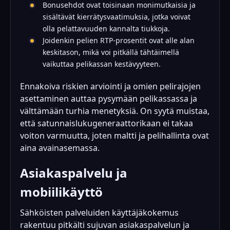
Bonusehdot ovat toisinaan monimutkaisia ja
sisältävät kierrätysvaatimuksia, jotka voivat
olla pelattavuuden kannalta tiukkoja.
Joidenkin pelien RTP-prosentit ovat alle alan
keskitason, mikä voi pitkällä tähtäimellä
vaikuttaa pelikassan kestävyyteen.
Ennakoiva riskien arviointi ja omien pelirajojen
asettaminen auttaa pysymään pelikassassa ja
välttämään turhia menetyksiä. On syytä muistaa,
että satunnaislukugeneraattorikaan ei takaa
voiton varmuutta, joten maltti ja pelihallinta ovat
aina avainasemassa.
Asiakaspalvelu ja
mobiilikäyttö
Sähköisten palveluiden käyttäjäkokemus
rakentuu pitkälti sujuvan asiakaspalvelun ja