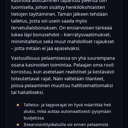
Kasinolla aloittaminen tapahtuu yleensä tilin
luomisella, johon sisältyy henkilökohtaisten
tietojen täyttäminen. Tämän jälkeen tehdään
talletus, josta voi usein saada myös
tervetuliaisbonuksen. On ensiarvoisen tärkeää
lukea läpi bonusehdot – kierrätysvaatimukset,
minimitalletus sekä muut mahdolliset rajaukset
– jotta mitään ei jää epäselväksi.
Vastuullisuus pelaamisessa on yhä suurempana
osana kasinoiden toimintaa. Pelaajan oma rooli
korostuu, kun asetetaan realistiset ja kestävästi
toteutettavat rajat. Näin vältetään tilanteet,
joissa pelaaminen muuttuu hallitsemattomaksi
tai haitalliseksi.
Talletus- ja tappiorajat on hyvä määrittää heti
aluksi, mikä auttaa automaattisesti pysymään
budjetissa.
Itsearviointityökaluilla voi ennen pelaamista