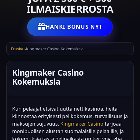
ILMAISKIERROSTA
HANKI BONUS NYT
Etusivu
›
Kingmaker Casino Kokemuksia
Kingmaker Casino
Kokemuksia
Kun pelaajat etsivät uutta nettikasinoa, heitä
kiinnostaa erityisesti pelikokemus, turvallisuus ja
maksujen sujuvuus.
Kingmaker Casino
tarjoaa
monipuolisen alustan suomalaisille pelaajille, ja
kokemuksia tästä pelipaikasta on kertynyt yhä