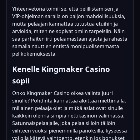
Yhteenvetona toimii se, että pelillistämisen ja
VIP-ohjelman saralla on paljon mahdollisuuksia,
mutta pelaajan kannattaa tutustua etuihin ja
arvioida, miten ne sopivat omiin tarpeisiin. Näin
saa parhaiten irti pelaamastaan ajasta ja rahasta
samalla nauttien entistä monipuolisemmasta
pelikokemuksesta.
Kenelle Kingmaker Casino
sopii
Onko Kingmaker Casino oikea valinta juuri
sinulle? Pohdinta kannattaa aloittaa miettimällä,
millainen pelaaja olet ja mitkä asiat ovat sinulle
kaikkein olennaisimpia nettikasinon valinnassa.
Satunnaispelaajalle, joka pelaa silloin tällöin
viihteen vuoksi pienemmillä panoksilla, kyseessä
voi olla kätevä vaihtoehto, etenkin jos bonukset