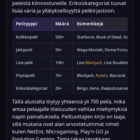
peleistä kiinnostuneille. Erikoiskategoriat tuovat
lisää väriä ja yllätyksellisyyttä pelikirjastoon.
Pelityyppi
Määrä
Esimerkkejä
Kolikkopelit
500+
Starburst, Book of Dead, Gonzo’s
Jättipotit
50+
Mega Moolah, Divine Fortune, M
Live-pelit
100+
Live
Blackjack
, Live Roulette, Dre
Pöytäpelit
70+
Blackjack,
Ruletti
, Baccarat
Erikoiskategoriat
20+
Bingo, Keno, Raaputusarvat
Tältä alustalta löytyy yhteensä yli 700 peliä, mikä
antaa pelaajalle tilaisuuden vaihtaa mieltymyksiä
napin painalluksella. Pelituottajien kirjo on laaja,
sillä mukana ovat alan arvostetuimmat nimet
kuten NetEnt, Microgaming, Play’n GO ja
Evolution Gaming. Tämä takaa tasokkaan