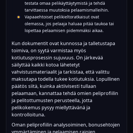
testata omaa pelikäyttäytymistä ja tehdä
tarvittaessa muutoksia pelaamismalleihin.
Vapaaehtoiset pelikieltoratkaisut ovat
olemassa, jos pelaaja haluaa pitää taukoa tai
lopettaa pelaamisen pidemmäksi aikaa.
Kun dokumentit ovat kunnossa ja talletustapa
toimiva, on syytä varmistaa myös
kotiutusprosessin sujuvuus. On järkevää
säilyttää kaikki kotoa lähetetyt
vahvistusmateriaalit ja tarkistaa, että valittu
maksutapa todella tukee kotiutuksia. Lopullinen
päätös siitä, kuinka aktiivisesti tullaan
pelaamaan, kannattaa tehdä omien peliprofiilin
ja pelitottumusten perusteella, jotta
pelikokemus pysyy miellyttävänä ja
kontrolloituna.
Oman peliprofiilin analysoiminen, bonusehtojen
ymmärtäminen ja pelaamisen rajojen