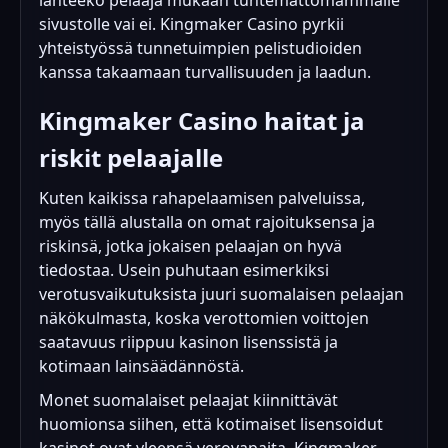
sivustolle vai ei. Kingmaker Casino pyrkii
yhteistyössä tunnetuimpien pelistudioiden
kanssa takaamaan turvallisuuden ja laadun.
Kingmaker Casino haitat ja
riskit pelaajalle
Kuten kaikissa rahapelaamisen palveluissa,
myös tällä alustalla on omat rajoituksensa ja
riskinsä, jotka jokaisen pelaajan on hyvä
tiedostaa. Usein puhutaan esimerkiksi
verotusvaikutuksista juuri suomalaisen pelaajan
näkökulmasta, koska verottomien voittojen
saatavuus riippuu kasinon lisenssistä ja
kotimaan lainsäädännöstä.
Monet suomalaiset pelaajat kiinnittävät
huomionsa siihen, että kotimaiset lisensoidut
kasinot ovat yleensä verovapaita. Kingmaker