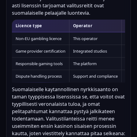
asti lisenssin tarjoamat valitusreitit ovat
suomalaiselle pelaajalle luontevia.
Licence type
Operator
What 
Non-EU gambling licence
This operator
Valvo
Game provider certification
Integrated studios
Pelit 
Responsible gaming tools
The platform
Tarjol
Dispute handling process
Support and compliance
Kiista
Suomalaiselle kaytannollinen nyrkkisaanto on
taman tyyppisessa lisenssissa se, etta voitot ovat
tyypillisesti veronalaista tuloa, ja omat
pelitapahtumat kannattaa pystyä jalkikateen
todentamaan. Valitustilanteissa reitti menee
useimmiten ensin kasinon sisaisen prosessin
kautta, joten viestittely kannattaa pitaa selkeana: