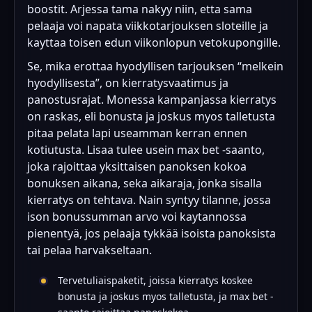
boostit. Arjessa tama nakyy niin, etta sama
pelaaja voi napata viikkotarjouksen sloteille ja
kayttaa toisen edun viikonlopun vetokupongille.
Se, mika erottaa hyodyllisen tarjouksen “melkein
hyodyllisesta”, on kierratysvaatimus ja
panostusrajat. Monessa kampanjassa kierratys
on raskas, eli bonusta ja joskus myos talletusta
pitaa pelata lapi useamman kerran ennen
kotiutusta. Lisaa tulee usein max bet -saanto,
joka rajoittaa yksittaisen panoksen kokoa
bonuksen aikana, seka aikaraja, jonka sisalla
kierratys on tehtava. Nain syntyy tilanne, jossa
ison bonussumman arvo voi kaytannossa
pienentyä, jos pelaaja tykkää isoista panoksista
tai pelaa harvakseltaan.
Tervetuliaispaketit, joissa kierratys koskee
bonusta ja joskus myos talletusta, ja max bet -