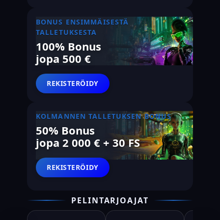
BONUS ENSIMMÄISESTÄ
TALLETUKSESTA
100% Bonus
jopa 500 €
REKISTERÖIDY
KOLMANNEN TALLETUKSEN BONUS
50% Bonus
jopa 2 000 € + 30 FS
REKISTERÖIDY
PELINTARJOAJAT