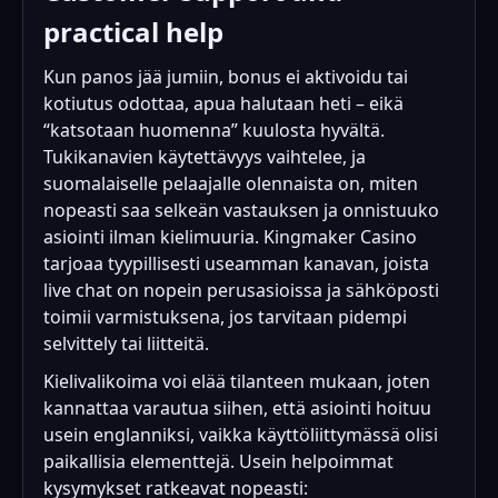
practical help
Kun panos jää jumiin, bonus ei aktivoidu tai
kotiutus odottaa, apua halutaan heti – eikä
“katsotaan huomenna” kuulosta hyvältä.
Tukikanavien käytettävyys vaihtelee, ja
suomalaiselle pelaajalle olennaista on, miten
nopeasti saa selkeän vastauksen ja onnistuuko
asiointi ilman kielimuuria. Kingmaker Casino
tarjoaa tyypillisesti useamman kanavan, joista
live chat on nopein perusasioissa ja sähköposti
toimii varmistuksena, jos tarvitaan pidempi
selvittely tai liitteitä.
Kielivalikoima voi elää tilanteen mukaan, joten
kannattaa varautua siihen, että asiointi hoituu
usein englanniksi, vaikka käyttöliittymässä olisi
paikallisia elementtejä. Usein helpoimmat
kysymykset ratkeavat nopeasti: