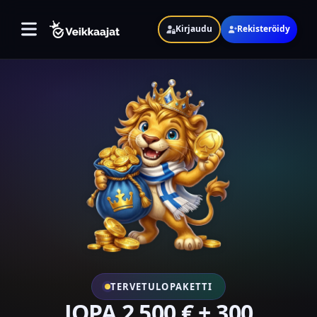
Kirjaudu
Rekisteröidy
Valikko
Pelit
Kirjaudu
Rekisteröinti
Sovellus
Kotiutus
Bonukset
TERVETULOPAKETTI
JOPA 2 500 € + 300