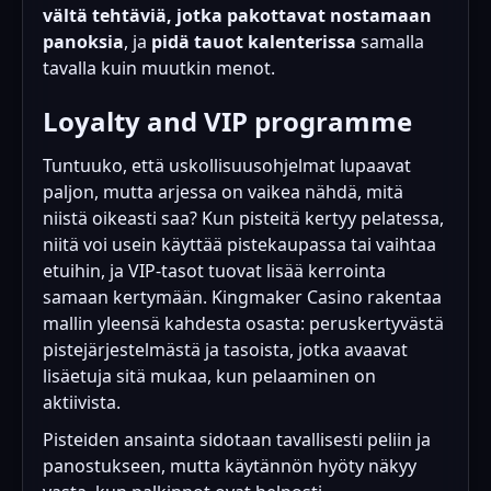
vältä tehtäviä, jotka pakottavat nostamaan
panoksia
, ja
pidä tauot kalenterissa
samalla
tavalla kuin muutkin menot.
Loyalty and VIP programme
Tuntuuko, että uskollisuusohjelmat lupaavat
paljon, mutta arjessa on vaikea nähdä, mitä
niistä oikeasti saa? Kun pisteitä kertyy pelatessa,
niitä voi usein käyttää pistekaupassa tai vaihtaa
etuihin, ja VIP-tasot tuovat lisää kerrointa
samaan kertymään. Kingmaker Casino rakentaa
mallin yleensä kahdesta osasta: peruskertyvästä
pistejärjestelmästä ja tasoista, jotka avaavat
lisäetuja sitä mukaa, kun pelaaminen on
aktiivista.
Pisteiden ansainta sidotaan tavallisesti peliin ja
panostukseen, mutta käytännön hyöty näkyy