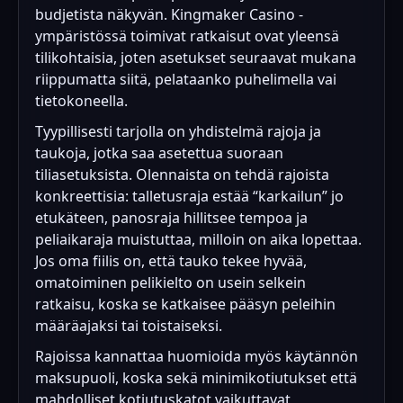
budjetista näkyvän. Kingmaker Casino -
ympäristössä toimivat ratkaisut ovat yleensä
tilikohtaisia, joten asetukset seuraavat mukana
riippumatta siitä, pelataanko puhelimella vai
tietokoneella.
Tyypillisesti tarjolla on yhdistelmä rajoja ja
taukoja, jotka saa asetettua suoraan
tiliasetuksista. Olennaista on tehdä rajoista
konkreettisia: talletusraja estää “karkailun” jo
etukäteen, panosraja hillitsee tempoa ja
peliaikaraja muistuttaa, milloin on aika lopettaa.
Jos oma fiilis on, että tauko tekee hyvää,
omatoiminen pelikielto on usein selkein
ratkaisu, koska se katkaisee pääsyn peleihin
määräajaksi tai toistaiseksi.
Rajoissa kannattaa huomioida myös käytännön
maksupuoli, koska sekä minimikotiutukset että
mahdolliset kotiutuskatot vaikuttavat