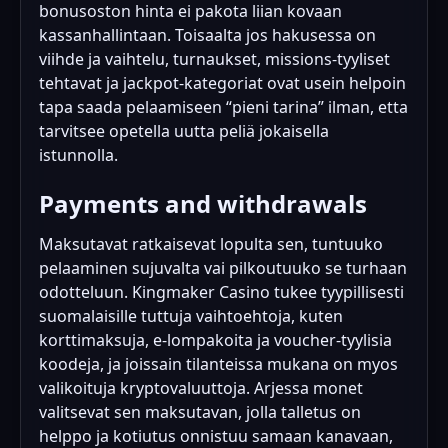
bonusoston hinta ei pakota liian kovaan
kassanhallintaan. Toisaalta jos hakusessa on
viihde ja vaihtelu, turnaukset, missions-tyyliset
tehtavat ja jackpot-kategoriat ovat usein helpoin
tapa saada pelaamiseen “pieni tarina” ilman, etta
tarvitsee opetella uutta peliä jokaisella
istunnolla.
Payments and withdrawals
Maksutavat ratkaisevat lopulta sen, tuntuuko
pelaaminen sujuvalta vai pilkoutuuko se turhaan
odotteluun. Kingmaker Casino tukee tyypillisesti
suomalaisille tuttuja vaihtoehtoja, kuten
korttimaksuja, e-lompakoita ja voucher-tyylisia
koodeja, ja joissain tilanteissa mukana on myos
valikoituja kryptovaluuttoja. Arjessa monet
valitsevat sen maksutavan, jolla talletus on
helppo ja kotiutus onnistuu samaan kanavaan,