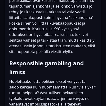
peruspalikat ovat kasassa: maksutapa, summa,
tapahtuman ajankohta ja se, onko vahvistus jo
tehty. Jos keskustelu katkeaa tai asia vaatii
liitteitä, sähköposti toimii hyvänä “selkänojana”,
koska siihen voi liittää kuvakaappaukset ja
dokumentit. Kotiutus- ja KYC-kyselyissä
odotukset on hyvä pitää realistisina: tuki voi
selittää vaiheet ja tarkistaa tilan, mutta käsittely
etenee usein jonon ja tarkistusten mukaan, eikä
sitä nopeuteta pelkällä viestittelyllä.
Responsible gambling and
limits
Huolettaako, että pelikierrokset venyvät tai
saldo karkaa kuin huomaamatta, kun “vielä yksi”
tuntuu helpolta? Vastuullisen pelaamisen
työkalut ovat käytännössä arjen turvavyö: ne
vähentävät impulssipäätöksiä ja tekevät