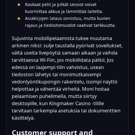
Raskaat pelit ja pitkät sessiot voivat
kuormittaa akkua ja lämmittää laitetta.
Asiakirjojen lataus onnistuu, mutta kuvien
rajaus ja tiedostomuodot vaativat tarkkuutta.
Sujuvinta mobiilipelaamista tukee muutama
arkinen niksi: sulje taustalla pyörivät sovellukset,
vältä useita livepöytiä samaan aikaan ja vaihda
tarvittaessa Wi-Fiin, jos mobiilidata pätkii. Jos
edessä on laajempi tilin vahvistus, usean
tiedoston lähetys tai monimutkaisempi
vedonlyöntikupongin rakentelu, isompi näyttö
helpottaa ja vähentää virheitä. Moni hoitaa
pelaamisen puhelimella, mutta siirtyy
desktopille, kun Kingmaker Casino -tilille
tarvitaan tarkempia asetuksia tai dokumenttien
käsittelyä.
Customer support and