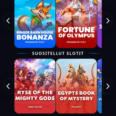
SUOSITELLUT SLOTIT