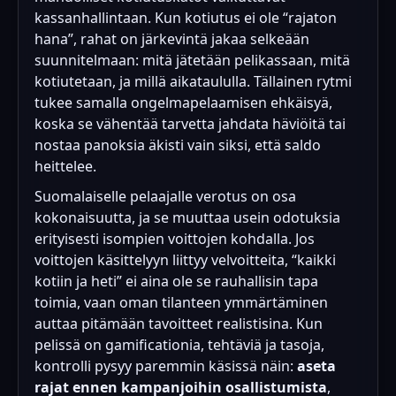
kassanhallintaan. Kun kotiutus ei ole “rajaton
hana”, rahat on järkevintä jakaa selkeään
suunnitelmaan: mitä jätetään pelikassaan, mitä
kotiutetaan, ja millä aikataululla. Tällainen rytmi
tukee samalla ongelmapelaamisen ehkäisyä,
koska se vähentää tarvetta jahdata häviöitä tai
nostaa panoksia äkisti vain siksi, että saldo
heittelee.
Suomalaiselle pelaajalle verotus on osa
kokonaisuutta, ja se muuttaa usein odotuksia
erityisesti isompien voittojen kohdalla. Jos
voittojen käsittelyyn liittyy velvoitteita, “kaikki
kotiin ja heti” ei aina ole se rauhallisin tapa
toimia, vaan oman tilanteen ymmärtäminen
auttaa pitämään tavoitteet realistisina. Kun
pelissä on gamificationia, tehtäviä ja tasoja,
kontrolli pysyy paremmin käsissä näin:
aseta
rajat ennen kampanjoihin osallistumista
,