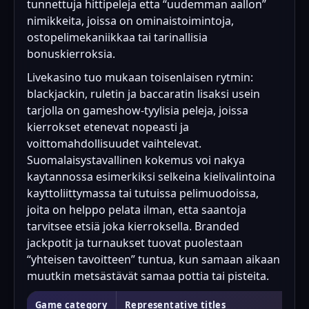
tunnettuja hittipeleja etta “uudemman aallon”
nimikkeita, joissa on ominaistoimintoja,
ostopelimekaniikkaa tai tarinallisia
bonuskierroksia.
Livekasino tuo mukaan toisenlaisen rytmin:
blackjackin, ruletin ja baccaratin lisaksi usein
tarjolla on gameshow-tyylisia peleja, joissa
kierrokset etenevat nopeasti ja
voittomahdollisuudet vaihtelevat.
Suomalaisystavallinen kokemus voi nakya
kaytannossa esimerkiksi selkeina kielivalintoina
kayttoliittymassa tai tutuissa pelimuodoissa,
joita on helppo pelata ilman, etta saantoja
tarvitsee etsiä joka kierroksella. Branded
jackpotit ja turnaukset tuovat puolestaan
“yhteisen tavoitteen” tuntua, kun samaan aikaan
muutkin metsästävät samaa pottia tai pisteita.
Game category
Representative titles