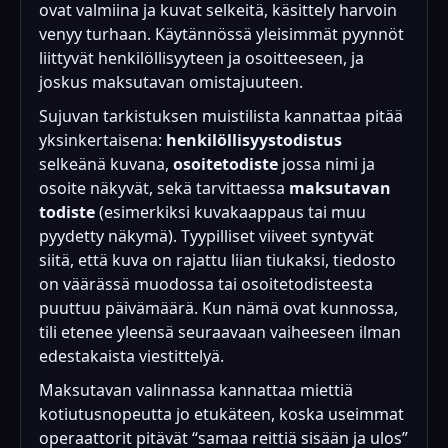
ovat valmiina ja kuvat selkeitä, käsittely harvoin
venyy turhaan. Käytännössä yleisimmät pyynnöt
liittyvät henkilöllisyyteen ja osoitteeseen, ja
joskus maksutavan omistajuuteen.
Sujuvan tarkistuksen muistilista kannattaa pitää
yksinkertaisena:
henkilöllisyystodistus
selkeänä kuvana,
osoitetodiste
jossa nimi ja
osoite näkyvät, sekä tarvittaessa
maksutavan
todiste
(esimerkiksi kuvakaappaus tai muu
pyydetty näkymä). Tyypilliset viiveet syntyvät
siitä, että kuva on rajattu liian tiukaksi, tiedosto
on väärässä muodossa tai osoitetodisteesta
puuttuu päivämäärä. Kun nämä ovat kunnossa,
tili etenee yleensä seuraavaan vaiheeseen ilman
edestakaista viestittelyä.
Maksutavan valinnassa kannattaa miettiä
kotiutusnopeutta jo etukäteen, koska useimmat
operaattorit pitävät “samaa reittiä sisään ja ulos”