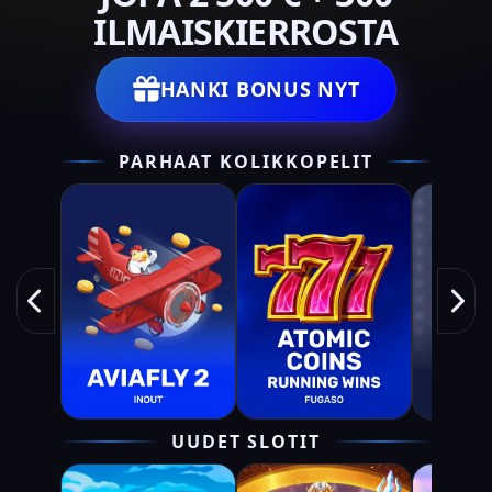
ILMAISKIERROSTA
HANKI BONUS NYT
PARHAAT KOLIKKOPELIT
UUDET SLOTIT