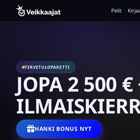
Pelit
Kirj
TERVETULOPAKETTI
JOPA 2 500 € 
ILMAISKIER
HANKI BONUS NYT