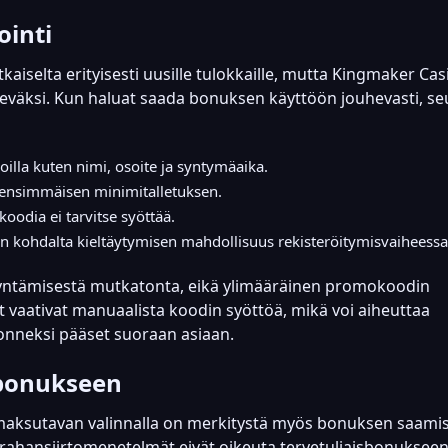
ointi
kaiselta erityisesti uusille tulokkaille, mutta Kingmaker Ca
eväksi. Kun haluat saada bonuksen käyttöön jouhevasti, se
oilla kuten nimi, osoite ja syntymäaika.
at ensimmäisen minimitalletuksen.
koodia ei tarvitse syöttää.
jen kohdalta kieltäytymisen mahdollisuus rekisteröitymisvaiheessa
yntämisestä mutkatonta, eikä ylimääräinen promokoodin
 vaativat manuaalista koodin syöttöä, mikä voi aiheuttaa
a onneksi pääset suoraan asiaan.
 bonukseen
tä maksutavan valinnalla on merkitystä myös bonuksen saami
 rahansiirtomenetelmät eivät oikeuta tervetuliaisbonukseen