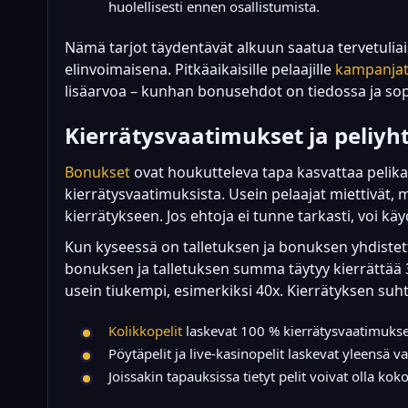
huolellisesti ennen osallistumista.
Nämä tarjot täydentävät alkuun saatua tervetuliai
elinvoimaisena. Pitkäaikaisille pelaajille
kampanja
lisäarvoa – kunhan bonusehdot on tiedossa ja so
Kierrätysvaatimukset ja peliy
Bonukset
ovat houkutteleva tapa kasvattaa pelik
kierrätysvaatimuksista. Usein pelaajat miettivät, m
kierrätykseen. Jos ehtoja ei tunne tarkasti, voi käydä
Kun kyseessä on talletuksen ja bonuksen yhdistett
bonuksen ja talletuksen summa täytyy kierrättää 
usein tiukempi, esimerkiksi 40x. Kierrätyksen suht
Kolikkopelit
laskevat 100 % kierrätysvaatimuksest
Pöytäpelit ja live-kasinopelit laskevat yleensä 
Joissakin tapauksissa tietyt pelit voivat olla kok