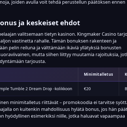
moja, joiden avulla voit tehdä perustellun päätöksen ennen
onus ja keskeiset ehdot
pelaajan valitsemaan tietyn kasinon. Kingmaker Casino tarj
 paljon vastinetta rahalle. Tämän bonuksen rakenteen ja
 pelin reiluna ja välttämään ikäviä yllätyksiä bonusten
uoraviivainen, mutta siihen liittyy muutamia rajoituksia, jo
dyntämään tarjousta.
Minimitalletus
K
Temple Tumble 2 Dream Drop -kolikkoon
€20
B
nen minimitalletus riittävät – promokoodia ei tarvitse syöt
laajalla on kuitenkin mahdollisuus hylätä bonus, jos hän pää
n hyödyllinen esimerkiksi niille, jotka haluavat vapaampaa