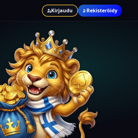
Kirjaudu
Rekisteröidy