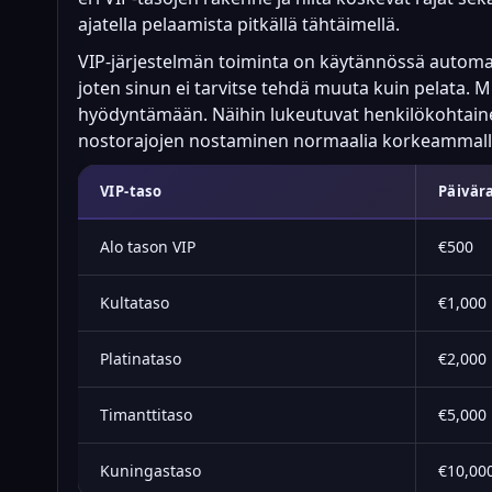
ajatella pelaamista pitkällä tähtäimellä.
VIP-järjestelmän toiminta on käytännössä automaa
joten sinun ei tarvitse tehdä muuta kuin pelata. 
hyödyntämään. Näihin lukeutuvat henkilökohtainen 
nostorajojen nostaminen normaalia korkeammall
VIP-taso
Päivär
Alo tason VIP
€500
Kultataso
€1,000
Platinataso
€2,000
Timanttitaso
€5,000
Kuningastaso
€10,00