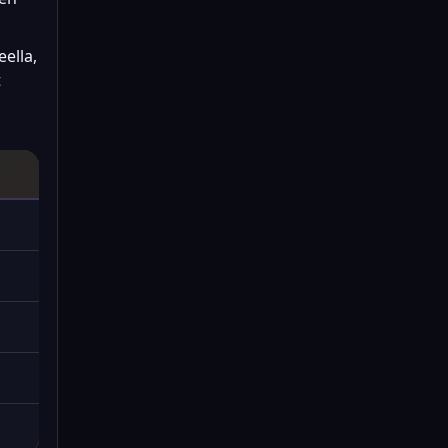
ella,
t