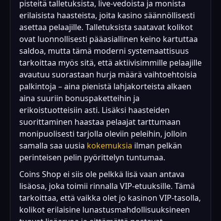
pisteitä talletuksista, live-vedoista ja monista
erilaisista haasteista, joita kasino säännöllisesti
asettaa pelaajille. Talletuksista saatavat kolikot
ovat luonnollisesti pääasiallinen keino kartuttaa
saldoa, mutta tämä moderni systemaattisuus
tarkoittaa myös sitä, että aktiivisimmille pelaajille
avautuu suorastaan hurja määrä vaihtoehtoisia
palkintoja – aina pienistä lahjakorteista alkaen
aina suuriin bonuspaketteihin ja
erikoistuotteisiin asti. Lisäksi haasteiden
suorittaminen haastaa pelaajat tarttumaan
monipuolisesti tarjolla oleviin peleihin, jolloin
samalla saa uusia
kokemuksia
ilman pelkän
perinteisen pelin pyörittelyn tuntumaa.
Coins Shop ei siis ole pelkkä lisä vaan antava
lisäosa, joka toimii rinnalla VIP-etuuksille. Tämä
tarkoittaa, että vaikka olet jo kasinon VIP-tasolla,
kolikot erilaisine lunastusmahdollisuuksineen