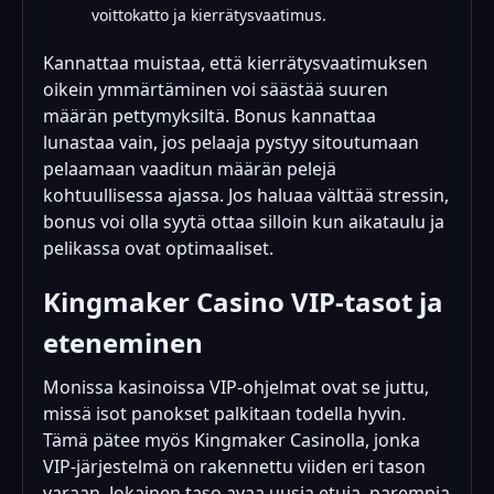
voittokatto ja kierrätysvaatimus.
Kannattaa muistaa, että kierrätysvaatimuksen
oikein ymmärtäminen voi säästää suuren
määrän pettymyksiltä. Bonus kannattaa
lunastaa vain, jos pelaaja pystyy sitoutumaan
pelaamaan vaaditun määrän pelejä
kohtuullisessa ajassa. Jos haluaa välttää stressin,
bonus voi olla syytä ottaa silloin kun aikataulu ja
pelikassa ovat optimaaliset.
Kingmaker Casino VIP-tasot ja
eteneminen
Monissa kasinoissa VIP-ohjelmat ovat se juttu,
missä isot panokset palkitaan todella hyvin.
Tämä pätee myös Kingmaker Casinolla, jonka
VIP-järjestelmä on rakennettu viiden eri tason
varaan. Jokainen taso avaa uusia etuja, parempia