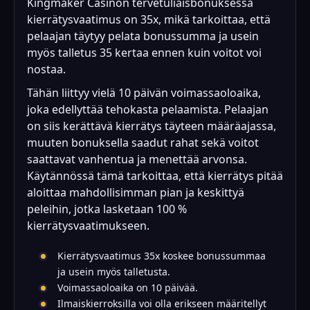
Kingmaker Casinon tervetuliaisbonuksessa
kierrätysvaatimus on 35x, mikä tarkoittaa, että
pelaajan täytyy pelata bonussumma ja usein
myös talletus 35 kertaa ennen kuin voitot voi
nostaa.
Tähän liittyy vielä 10 päivän voimassaoloaika,
joka edellyttää tehokasta pelaamista. Pelaajan
on siis kerättävä kierrätys täyteen määräajassa,
muuten bonuksella saadut rahat sekä voitot
saattavat vanhentua ja menettää arvonsa.
Käytännössä tämä tarkoittaa, että kierrätys pitää
aloittaa mahdollisimman pian ja keskittyä
peleihin, jotka lasketaan 100 %
kierrätysvaatimukseen.
Kierrätysvaatimus 35x koskee bonussummaa
ja usein myös talletusta.
Voimassaoloaika on 10 päivää.
Ilmaiskierroksilla voi olla erikseen määritellyt