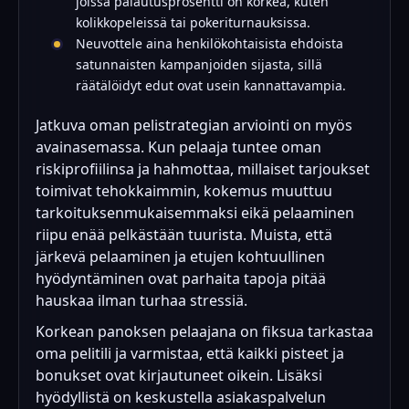
joissa palautusprosentti on korkea, kuten
kolikkopeleissä tai pokeriturnauksissa.
Neuvottele aina henkilökohtaisista ehdoista
satunnaisten kampanjoiden sijasta, sillä
räätälöidyt edut ovat usein kannattavampia.
Jatkuva oman pelistrategian arviointi on myös
avainasemassa. Kun pelaaja tuntee oman
riskiprofiilinsa ja hahmottaa, millaiset tarjoukset
toimivat tehokkaimmin, kokemus muuttuu
tarkoituksenmukaisemmaksi eikä pelaaminen
riipu enää pelkästään tuurista. Muista, että
järkevä pelaaminen ja etujen kohtuullinen
hyödyntäminen ovat parhaita tapoja pitää
hauskaa ilman turhaa stressiä.
Korkean panoksen pelaajana on fiksua tarkastaa
oma pelitili ja varmistaa, että kaikki pisteet ja
bonukset ovat kirjautuneet oikein. Lisäksi
hyödyllistä on keskustella asiakaspalvelun