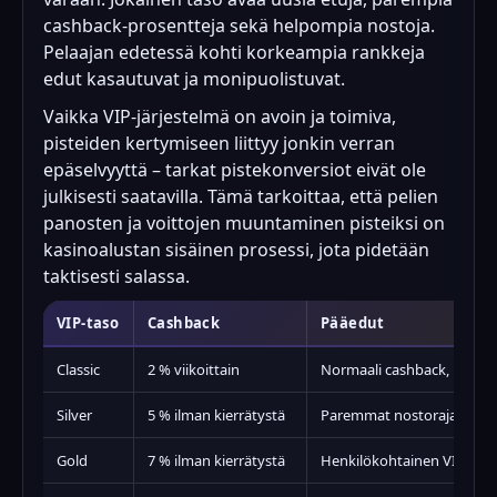
cashback-prosentteja sekä helpompia nostoja.
Pelaajan edetessä kohti korkeampia rankkeja
edut kasautuvat ja monipuolistuvat.
Vaikka VIP-järjestelmä on avoin ja toimiva,
pisteiden kertymiseen liittyy jonkin verran
epäselvyyttä – tarkat pistekonversiot eivät ole
julkisesti saatavilla. Tämä tarkoittaa, että pelien
panosten ja voittojen muuntaminen pisteiksi on
kasinoalustan sisäinen prosessi, jota pidetään
taktisesti salassa.
VIP-taso
Cashback
Pääedut
Classic
2 % viikoittain
Normaali cashback, perusn
Silver
5 % ilman kierrätystä
Paremmat nostorajat, VIP-
Gold
7 % ilman kierrätystä
Henkilökohtainen VIP-man