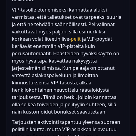
VIP-tasolle etenemiseksi kannattaa aluksi
varmistaa, että talletukset ovat tarpeeksi suuria
ja että ne tehdään säännöllisesti. Pelivalinnat
vaikuttavat myös paljon, sillä esimerkiksi
korkean volatiliteetin live-
pelit
ja VIP-pöydät
keräävät enemmän VIP-pisteitä kuin
perusautomaatit. Haasteiden hyväksikäyttö on
myös hyvä tapa kasvattaa näkyvyyttä
järjestelmän silmissä. Kun pelaaja on ottanut
yhteyttä asiakaspalveluun ja ilmoittaa
kiinnostuksensa VIP-tasosta, alkaa
henkilökohtainen neuvottelu räätälöidystä
tarjouksesta. Tämä on hetki, jolloin kannattaa
olla selkeä toiveiden ja pelityylin suhteen, sillä
näin kustomoidut bonukset saavutetaan.
Tarjousten aktivointi tapahtuu yleensä suoraan
pelitilin kautta, mutta VIP-asiakkaalle avautuu