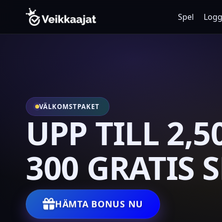
Spel
Logg
VÄLKOMSTPAKET
UPP TILL 2,5
300 GRATIS 
HÄMTA BONUS NU