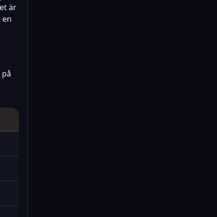
et är
r en
 på