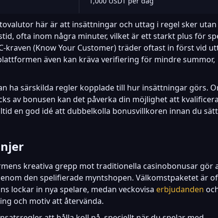
1,000 USDT per dag
ovalutor här är att insättningar och uttag i regel sker utan
d, ofta inom några minuter, vilket är ett starkt plus för sp
KYC-kraven (Know Your Customer) träder oftast in först vid ut
 plattformen även kan kräva verifiering för mindre summor,
kan ha särskilda regler kopplade till hur insättningar görs. 
cks av bonusen kan det påverka din möjlighet att kvalificera
tid en god idé att dubbelkolla bonusvillkoren innan du sätt
njer
ormens kreativa grepp mot traditionella casinobonusar gör a
t genom den spelifierade myntshopen. Välkomstpaketet är of
ins lockar in nya spelare, medan veckovisa
erbjudanden
oc
ing och motiv att återvända.
atsregler att hålla koll på, speciellt när du spelar med