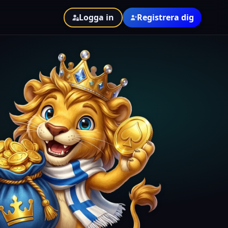
Logga in
Registrera dig