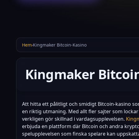
Hem
Kingmaker Bitcoin-Kasino
›
Kingmaker Bitcoi
Att hitta ett pålitligt och smidigt Bitcoin-kasin
en riktig utmaning. Med allt fler sajter som lockar
verkligen gör skillnad i vardagsupplevelsen.
King
erbjuda en plattform där Bitcoin och andra krypto
spelupplevelsen som finska spelare kan uppskatt