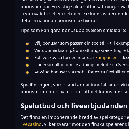
bonuspengar. En viktig sak är att insättningar via 
kryptovalutor eller metoder exkluderas beroende p
detaljerna innan bonusen aktiveras.
Tips som kan göra bonusupplevelsen smidigare:
Välj bonusar som passar din spelstil – till exemp
Var uppmärksam på omsättningskrav – högre kr
Följ veckovisa turneringar och
kampanjer
– dess
Undersök alltid om insättningsmetoden påverka
Använd bonusar via mobil för extra flexibilitet 
Spelifieringen, som bland annat innefattar en virt
bonusmomenten liv och gör att det känns mer som
Spelutbud och liveerbjudanden
Det finns en imponerande bredd av spelkategorier,
livecasino
, vilket svarar mot den finska spelarens