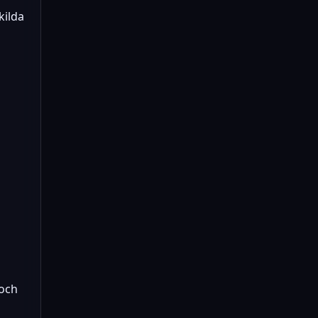
kilda
 och