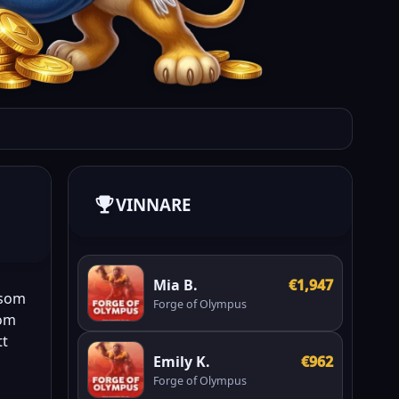
VINNARE
Mia B.
€1,947
 som
Forge of Olympus
som
tt
Emily K.
€962
Forge of Olympus