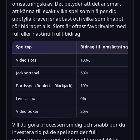
omsättningskrav. Det betyder att det är smart
att känna till exakt vilka spel som hjälper dig
uppfylla kraven snabbast och vilka som knappt
rör bidraget alls. Slots är oftast favoritvalet med
full eller nästintill fullt bidrag.
Speltyp
Bidrag till omsättning
K
Video slots
100%
Sn
Jackpottspel
50%
Bi
Bordsspel (Roulette, Blackjack)
10%
Lå
Livecasino
0%
Rä
Video poker
20%
Bi
Vill du göra processen smidig och snabb bör du
investera tid på de spel som ger full
omsättningsprocent. Spel med hög volatilitet