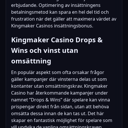
erbjudande. Optimering av insättningens
betalningsmetod kan spara en hel del tid och
frustration när det gäller att maximera värdet av
Kingmaker Casinos insättningsbonus.
Kingmaker Casino Drops &
Wins och vinst utan
omsättning
En populär aspekt som ofta orsakar frågor
gäller kampanjer där vinsterna delas ut som
kontanter utan omsättningskrav. Kingmaker
Casino har återkommande kampanjer under
namnet ”Drops & Wins” där spelare kan vinna
prispengar direkt från sidan, utan att behöva
omsätta dessa innan de kan tas ut. Det här
skapar en fantastisk möjlighet för spelare som
vill undvika de vanliga omsättningskraven