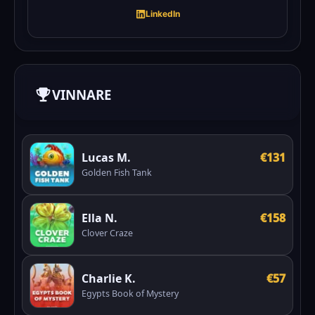
LinkedIn
VINNARE
Lucas M.
€131
Golden Fish Tank
Ella N.
€158
Clover Craze
Charlie K.
€57
Egypts Book of Mystery