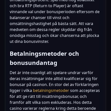
och bra RTP (Return to Player) är oftast
vinnande val under bonusperioden eftersom de
balanserar chanser till vinst och
omsättningshastighet på bästa sätt. Att vara
medveten om dessa regler skyddar dig från
onödiga misstag och ökar chanserna att plocka
ut dina bonusvinster.
Betalningsmetoder och
bonusundantag
Det är inte ovanligt att spelare undrar varför
deras insättningar inte alltid kvalificerar sig för
bonusar på casinon. En stor del av förklaringen
ligger i vilka
betalningsmetoder
som accepteras
för att ge rätt till insättningsbonusar, och
framför allt vilka som exkluderas. Hos detta
casino varierar reglerna kring detta beroende