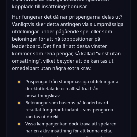
kopplade till insättningsbonusar.
Hur fungerar det då när prispengarna delas ut?
Vanligtvis sker detta antingen via slumpmässiga
utdelningar under pågående spel eller som
belöningar för att nå toppositioner på
leaderboard. Det fina är att dessa vinster
kommer som rena pengar, så kallad “vinst utan
omsättning”, vilket betyder att de kan tas ut
omedelbart utan några extra krav.
Prispengar från slumpmässiga utdelningar är
direktutbetalade och alltså fria från
omsättningskrav.
Belöningar som baseras på leaderboard-
resultat fungerar likadant – vinstpengarna
kan tas ut direkt.
Vissa kampanjer kan dock kräva att spelaren
har en aktiv insättning för att kunna delta,