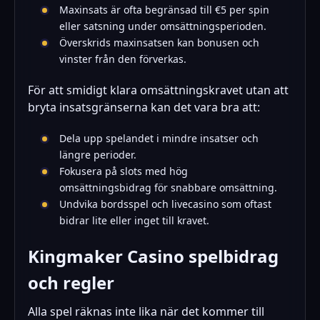
Maxinsats är ofta begränsad till €5 per spin
eller satsning under omsättningsperioden.
Överskrids maxinsatsen kan bonusen och
vinster från den förverkas.
För att smidigt klara omsättningskravet utan att
bryta insatsgränserna kan det vara bra att:
Dela upp spelandet i mindre insatser och
längre perioder.
Fokusera på slots med hög
omsättningsbidrag för snabbare omsättning.
Undvika bordsspel och livecasino som oftast
bidrar lite eller inget till kravet.
Kingmaker Casino spelbidrag
och regler
Alla spel räknas inte lika när det kommer till