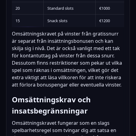
20
Standard slots
€1000
15
Snack slots
€1200
Omsättningskravet på vinster från gratissnurr
är separat från insättningsbonusen och kan
skilja sig i nivå. Det är också vanligt med ett tak
för kontantuttag på vinster från dessa snurr.
Dessutom finns restriktioner som pekar ut vilka
spel som räknas i omsättningen, vilket gör det
extra viktigt att läsa villkoren för att inte riskera
att förlora bonuspengar eller eventuella vinster.
Omsättningskrav och
insatsbegränsningar
Omsättningskravet fungerar som en slags
spelbarhetsregel som tvingar dig att satsa en