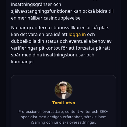
insättningsgränser och
självavstängningsfunktioner kan också bidra till
en mer hållbar casinoupplevelse.
Nu när grunderna i bonusvillkoren är på plats
kan det vara en bra idé att
logga in
och
dubbelkolla din status och eventuella behov av
verifieringar på kontot för att fortsätta på rätt
spår med dina insättningsbonusar och
kampanjer.
Tomi Latva
Professionell översättare, content writer och SEO-
specialist med gedigen erfarenhet, särskilt inom
iGaming och juridiska översättningar.