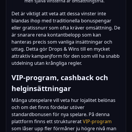
men själva vinsterna är omsättningsfria.
Det är viktigt att veta att dessa vinster inte
blandas ihop med traditionella bonuspengar
eller gratissnurr som ofta kräver omsättning. De
är snarare rena kontantbelopp som kan
hanteras precis som vanliga insättningar och
uttag. Detta gör Drops & Wins till en mycket
attraktiv kampanjform för den som vill ha snabb
utdelning utan krångliga regler.
VIP-program, cashback och
helginsättningar
Många utespelare vill veta hur lojalitet belönas
och om det finns fördelar utöver
standardbonusen för nya spelare. På denna
plattform finns ett strukturerat
VIP-program
som låser upp fler förmåner ju högre nivå man