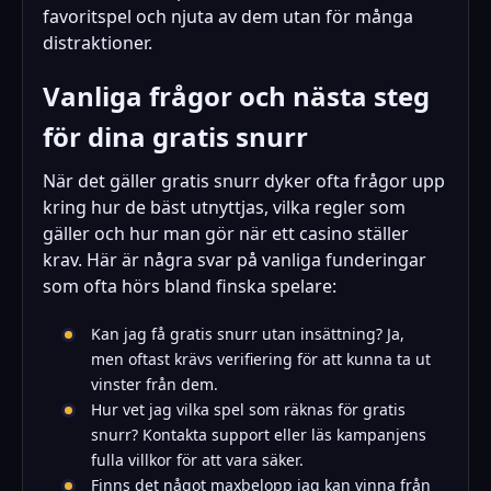
favoritspel och njuta av dem utan för många
distraktioner.
Vanliga frågor och nästa steg
för dina gratis snurr
När det gäller gratis snurr dyker ofta frågor upp
kring hur de bäst utnyttjas, vilka regler som
gäller och hur man gör när ett casino ställer
krav. Här är några svar på vanliga funderingar
som ofta hörs bland finska spelare:
Kan jag få gratis snurr utan insättning? Ja,
men oftast krävs verifiering för att kunna ta ut
vinster från dem.
Hur vet jag vilka spel som räknas för gratis
snurr? Kontakta support eller läs kampanjens
fulla villkor för att vara säker.
Finns det något maxbelopp jag kan vinna från