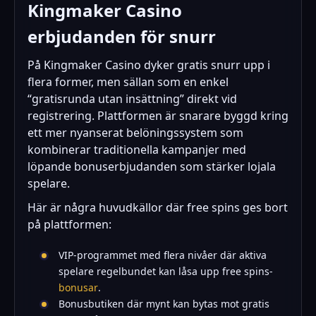
Kingmaker Casino
erbjudanden för snurr
På Kingmaker Casino dyker gratis snurr upp i
flera former, men sällan som en enkel
“gratisrunda utan insättning” direkt vid
registrering. Plattformen är snarare byggd kring
ett mer nyanserat belöningssystem som
kombinerar traditionella kampanjer med
löpande bonuserbjudanden som stärker lojala
spelare.
Här är några huvudkällor där free spins ges bort
på plattformen:
VIP-programmet med flera nivåer där aktiva
spelare regelbundet kan låsa upp free spins-
bonusar
.
Bonusbutiken där mynt kan bytas mot gratis