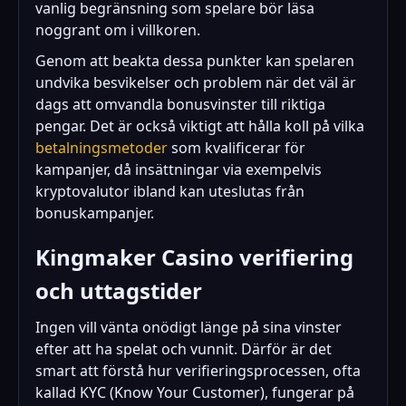
vanlig begränsning som spelare bör läsa
noggrant om i villkoren.
Genom att beakta dessa punkter kan spelaren
undvika besvikelser och problem när det väl är
dags att omvandla bonusvinster till riktiga
pengar. Det är också viktigt att hålla koll på vilka
betalningsmetoder
som kvalificerar för
kampanjer, då insättningar via exempelvis
kryptovalutor ibland kan uteslutas från
bonuskampanjer.
Kingmaker Casino verifiering
och uttagstider
Ingen vill vänta onödigt länge på sina vinster
efter att ha spelat och vunnit. Därför är det
smart att förstå hur verifieringsprocessen, ofta
kallad KYC (Know Your Customer), fungerar på