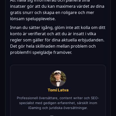
insatser gör att du kan maximera värdet av dina
gratis snurr och skapa en roligare och mer
lönsam spelupplevelse.
Innan du sätter igång, glöm inte att kolla om ditt
konto är verifierat och att du är insatt i vilka
regler som gäller för dina aktuella erbjudanden.
Det gör hela skillnaden mellan problem och
problemfri spelglädje framöver.
Tomi Latva
Professionell översättare, content writer och SEO-
specialist med gedigen erfarenhet, särskilt inom
iGaming och juridiska översättningar.