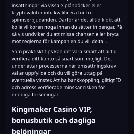
insättningar via vissa e-plånböcker eller
kryptovalutor inte kvalificera för fri-
spinnserbjudanden. Därför är det alltid klokt att
kolla villkoren noga innan du sätter in pengar. På
så vis undviker du att missa chansen eller bryta
mot reglerna för kampanjen du vill delta i.
Som praktiskt tips kan det vara smart att alltid
verifiera ditt konto så snart som möjligt. Det
underlättar processerna när omsättningskrav
väl är uppfyllda och du vill göra uttag på
eventuella vinster. Att ha bankkoppling, giltigt ID
och adress verifierade minskar risken för
onödiga förseningar.
Kingmaker Casino VIP,
bonusbutik och dagliga
belöningar