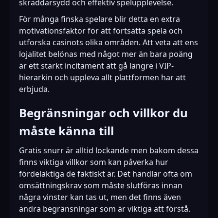
skräddarsydd och effektiv spelupplevelse.
För många finska spelare blir detta en extra
motivationsfaktor för att fortsätta spela och
utforska casinots olika områden. Att veta att ens
lojalitet belönas med något mer än bara poäng
är ett starkt incitament att gå längre i VIP-
hierarkin och uppleva allt plattformen har att
erbjuda.
Begränsningar och villkor du
måste känna till
Gratis snurr är alltid lockande men bakom dessa
finns viktiga villkor som kan påverka hur
fördelaktiga de faktiskt är. Det handlar ofta om
omsättningskrav som måste slutföras innan
några vinster kan tas ut, men det finns även
andra begränsningar som är viktiga att förstå.