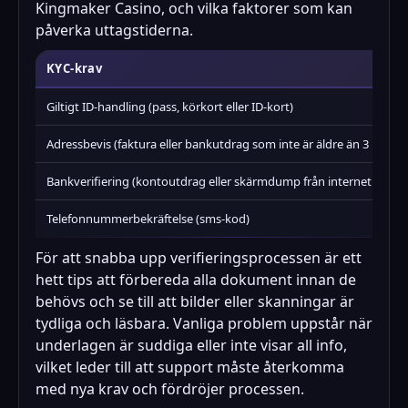
Kingmaker Casino, och vilka faktorer som kan
påverka uttagstiderna.
KYC-krav
Giltigt ID-handling (pass, körkort eller ID-kort)
Adressbevis (faktura eller bankutdrag som inte är äldre än 3 månad
Bankverifiering (kontoutdrag eller skärmdump från internetbanke
Telefonnummerbekräftelse (sms-kod)
För att snabba upp verifieringsprocessen är ett
hett tips att förbereda alla dokument innan de
behövs och se till att bilder eller skanningar är
tydliga och läsbara. Vanliga problem uppstår när
underlagen är suddiga eller inte visar all info,
vilket leder till att support måste återkomma
med nya krav och fördröjer processen.