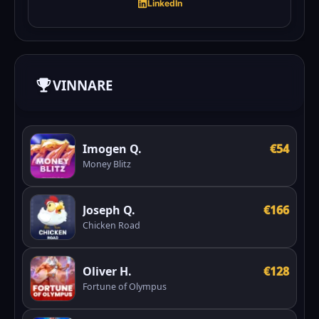
LinkedIn
VINNARE
Imogen Q.
€54
Money Blitz
Joseph Q.
€166
Chicken Road
Oliver H.
€128
Fortune of Olympus