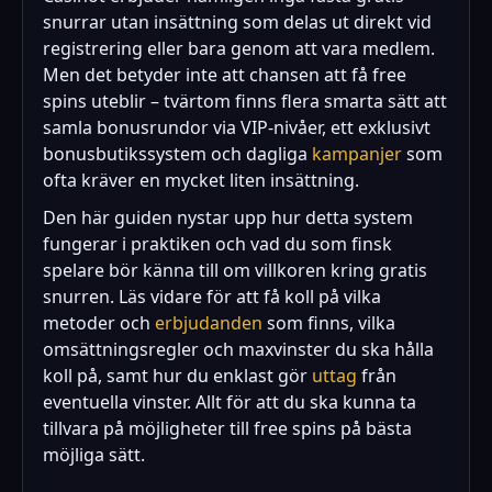
snurrar utan insättning som delas ut direkt vid
registrering eller bara genom att vara medlem.
Men det betyder inte att chansen att få free
spins uteblir – tvärtom finns flera smarta sätt att
samla bonusrundor via VIP-nivåer, ett exklusivt
bonusbutikssystem och dagliga
kampanjer
som
ofta kräver en mycket liten insättning.
Den här guiden nystar upp hur detta system
fungerar i praktiken och vad du som finsk
spelare bör känna till om villkoren kring gratis
snurren. Läs vidare för att få koll på vilka
metoder och
erbjudanden
som finns, vilka
omsättningsregler och maxvinster du ska hålla
koll på, samt hur du enklast gör
uttag
från
eventuella vinster. Allt för att du ska kunna ta
tillvara på möjligheter till free spins på bästa
möjliga sätt.