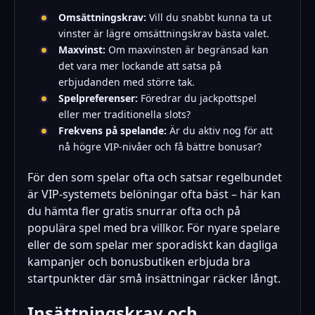
Omsättningskrav:
Vill du snabbt kunna ta ut
vinster är lägre omsättningskrav bästa valet.
Maxvinst:
Om maxvinsten är begränsad kan
det vara mer lockande att satsa på
erbjudanden med större tak.
Spelpreferenser:
Föredrar du jackpottspel
eller mer traditionella slots?
Frekvens på spelande:
Är du aktiv nog för att
nå högre VIP-nivåer och få bättre bonusar?
För den som spelar ofta och satsar regelbundet
är VIP-systemets belöningar ofta bäst – här kan
du hämta fler gratis snurrar ofta och på
populära spel med bra villkor. För nyare spelare
eller de som spelar mer sporadiskt kan dagliga
kampanjer och bonusbutiken erbjuda bra
startpunkter där små insättningar räcker långt.
Insättningskrav och