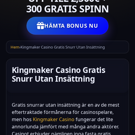
300 GRATIS SPINN
HÄMTA BONUS NU
Hem
›
Kingmaker Casino Gratis Snurr Utan Insättning
Kingmaker Casino Gratis
Snurr Utan Insättning
Gratis snurrar utan insättning är en av de mest
eftertraktade förmånerna för casinospelare,
men hos
Kingmaker Casino
fungerar det lite
annorlunda jämfört med många andra aktörer.
Casinot erbjuder nämligen inga fasta gratis